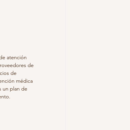
de atención 
proveedores de 
cios de 
tención médica 
 un plan de 
ento. 