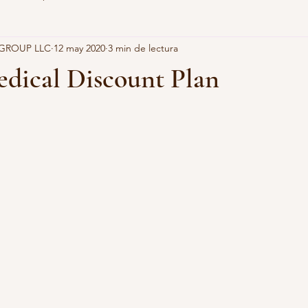
 GROUP LLC
12 may 2020
3 min de lectura
 INTERNACIONALES
FOTOS, EVENTOS PRESENTES
NOT
dical Discount Plan
LIZA DE CÁNCER
POLIZA DE CUIDADOS INTENSIVOS
PÓ
trellas.
CORAZÓN
DOCTOR ASISTENCIA
DRA. ROSA M HUGUET
Y FAMILIAS
MMM PLAN
CENTROS MEDICOS
ANDRE
AN DESCUENTO SureBridge GetWell
Cobertura de la vista Premi