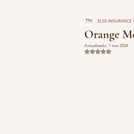
ELSS INSURANCE
LLAMA YA MISMO!
SEGUROS
Orange Me
Actualizado:
1 nov 2024
PLANES DE DESCUENTO
PÓ
Obtuvo NaN de 5 es
OBAMACARE
PÓLIZA DEL 
HUMANA
DCF DEPT. NIÑOS 
CDS DIÓXIDO DE CLORO
PL