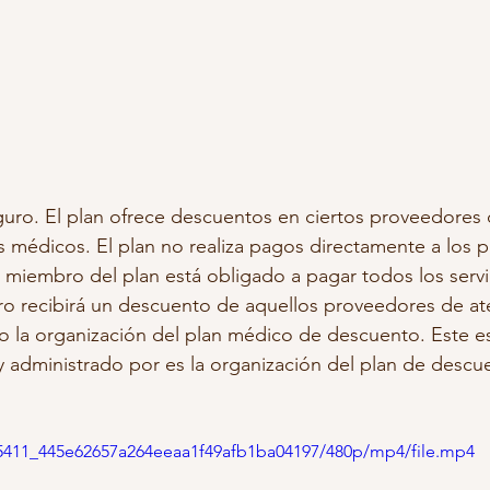
uro. El plan ofrece descuentos en ciertos proveedores 
s médicos. El plan no realiza pagos directamente a los 
l miembro del plan está obligado a pagar todos los servi
ro recibirá un descuento de aquellos proveedores de a
 la organización del plan médico de descuento. Este es
 administrado por es la organización del plan de descu
545411_445e62657a264eeaa1f49afb1ba04197/480p/mp4/file.mp4