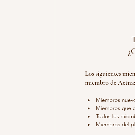
SureBridge Cobertura Dental PPO
T
¿C
Los siguientes miem
miembro de Aetna:
Miembros nuevo
Miembros que c
Todos los miemb
Miembros del p