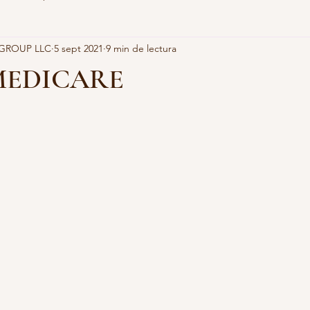
 GROUP LLC
5 sept 2021
9 min de lectura
 INTERNACIONALES
FOTOS, EVENTOS PRESENTES
NOT
MEDICARE
LIZA DE CÁNCER
POLIZA DE CUIDADOS INTENSIVOS
PÓ
trellas.
CORAZÓN
DOCTOR ASISTENCIA
DRA. ROSA M HUGUET
Y FAMILIAS
MMM PLAN
CENTROS MEDICOS
ANDRE
AN DESCUENTO SureBridge GetWell
Cobertura de la vista Premi