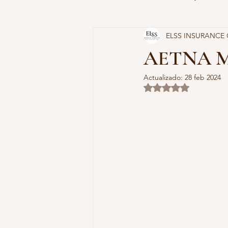
ELSS INSURANCE
LLAMA YA MISMO!
SEGUROS
AETNA 
Actualizado:
28 feb 2024
PLANES DE DESCUENTO
PÓ
Obtuvo NaN de 5 es
OBAMACARE
PÓLIZA DEL 
HUMANA
DCF DEPT. NIÑOS 
CDS DIÓXIDO DE CLORO
PL