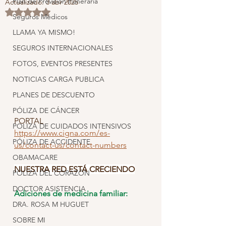
Plan de Previsión Funeraria
Actualizado:
3 abr 2025
Obtuvo NaN de 5 estrellas.
Seguros Médicos
LLAMA YA MISMO!
SEGUROS INTERNACIONALES
FOTOS, EVENTOS PRESENTES
NOTICIAS CARGA PUBLICA
PLANES DE DESCUENTO
PÓLIZA DE CÁNCER
PORTAL
POLIZA DE CUIDADOS INTENSIVOS
https://www.cigna.com/es-
PÓLIZA DE ACCIDENTE
us/contact-us/contact-numbers
OBAMACARE
NUESTRA RED ESTÁ CRECIENDO
PÓLIZA DEL CORAZÓN
DOCTOR ASISTENCIA
Adiciones de medicina familiar:
DRA. ROSA M HUGUET
SOBRE MI