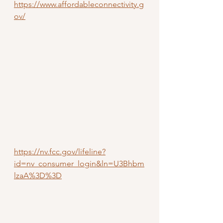
https://www.affordableconnectivity.g
ov/
https://nv.fcc.gov/lifeline?
id=nv_consumer_login&ln=U3Bhbm
lzaA%3D%3D