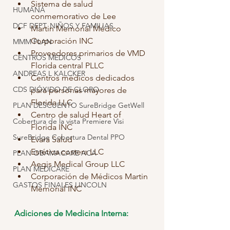
Sistema de salud 
HUMANA
conmemorativo de Lee
DCF DEPT. NIÑOS Y FAMILIAS
Martin Memorial Médico 
Corporación INC
MMM PLAN
Proveedores primarios de VMD 
CENTROS MEDICOS
Florida central PLLC
ANDREAS L KALCKER
Centros médicos dedicados 
CDS DIÓXIDO DE CLORO
para personas mayores de 
Florida LLC
PLAN DESCUENTO SureBridge GetWell
Centro de salud Heart of 
Cobertura de la vista Premiere Visi
Florida INC
SureBridge Cobertura Dental PPO
Evara Salud
Estética costera LLC
PLAN OBAMACARE ACA
Aegis Medical Group LLC
PLAN MEDICARE
Corporación de Médicos Martin 
GASTOS FINALES LINCOLN
Memorial INC
Adiciones de Medicina Interna: