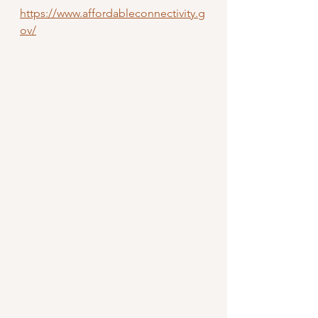
https://www.affordableconnectivity.g
ov/