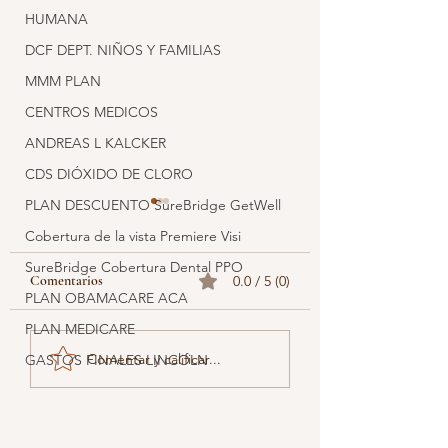
HUMANA
DCF DEPT. NIÑOS Y FAMILIAS
MMM PLAN
CENTROS MEDICOS
ANDREAS L KALCKER
CDS DIÓXIDO DE CLORO
PLAN DESCUENTO SureBridge GetWell
Cobertura de la vista Premiere Visi
SureBridge Cobertura Dental PPO
Comentarios
0.0 / 5 (0)
PLAN OBAMACARE ACA
PLAN MEDICARE
MEDICARE 2025 / 
DIRECTORIO
Comentar y calificar...
GASTOS FINALES LINCOLN
PRINCIPAL PARA
AGENTES