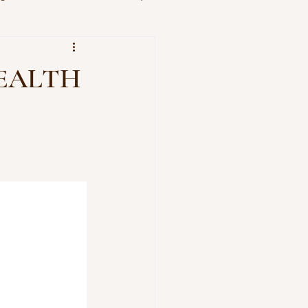
ICIAS CARGA PUBLICA
 HEALTH
LIZA DE ACCIDENTE
SOBRE MI
AS L KALCKER
ere Visi