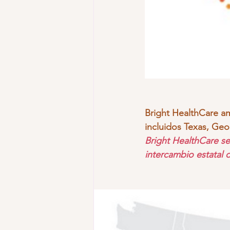
SureBridge Cobertura Dental PPO
Bright HealthCare a
incluidos Texas, Geor
Bright HealthCare se
intercambio estatal d