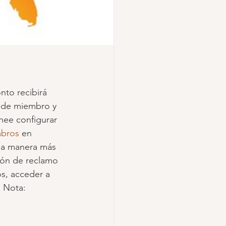
onto recibirá 
n de miembro y 
anee configurar 
mbros
 en 
 la manera más 
ión de reclamo 
os, acceder a 
 Nota: 