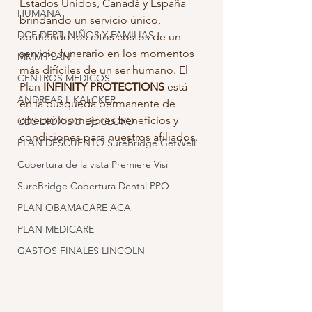
Estados Unidos, Canadá y España 
HUMANA
brindando un servicio único, 
DCF DEPT. NIÑOS Y FAMILIAS
abatiendo los altos costos de un 
servicio funerario en los momentos 
MMM PLAN
más difíciles de un ser humano. El 
CENTROS MEDICOS
Plan 
INFINITY PROTECTIONS
 está 
ANDREAS L KALCKER
en la búsqueda permanente de 
ofrecer los mejores beneficios y 
CDS DIÓXIDO DE CLORO
condiciones para nuestros afiliados. 
PLAN DESCUENTO SureBridge GetWell
Cobertura de la vista Premiere Visi
SureBridge Cobertura Dental PPO
PLAN OBAMACARE ACA
PLAN MEDICARE
GASTOS FINALES LINCOLN