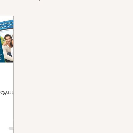
A YA MISMO!
SEGUROS INTERNACIONALES
TES
NOTICIAS CARGA PUBLICA
PLANES DE 
OLIZA DE CUIDADOS INTENSIVOS
PÓLIZA DE AC
Seguro
 DEL CORAZÓN
DOCTOR ASISTENCIA
DRA. 
DCF DEPT. NIÑOS Y FAMILIAS
MMM PLAN