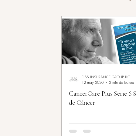
Seguros Médicos
LLAM
FOTOS, EVENTOS PRESEN
PÓLIZA DE CÁNCER
P
ELSS INSURANCE GROUP LLC
12 may 2020
2 min de lectura
CancerCare Plus Serie 6 
OBAMACARE
PÓLIZA
de Cáncer
SOBRE MI
HUMANA